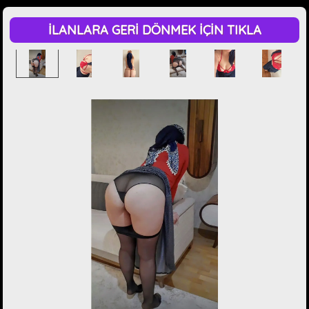
İLANLARA GERİ DÖNMEK İÇİN TIKLA