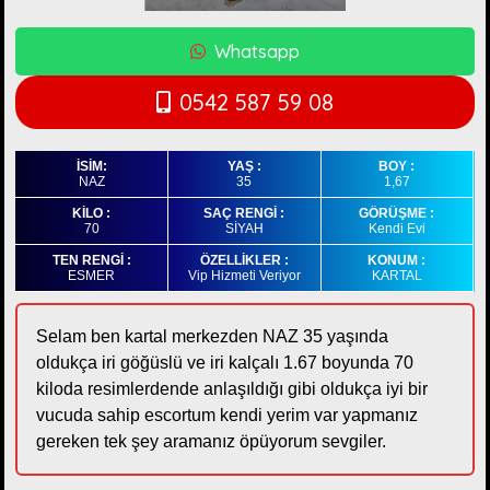
Whatsapp
0542 587 59 08
İSİM:
YAŞ :
BOY :
NAZ
35
1,67
KİLO :
SAÇ RENGİ :
GÖRÜŞME :
70
SİYAH
Kendi Evi
TEN RENGİ :
ÖZELLİKLER :
KONUM :
ESMER
Vip Hizmeti Veriyor
KARTAL
Selam ben kartal merkezden NAZ 35 yaşında
oldukça iri göğüslü ve iri kalçalı 1.67 boyunda 70
kiloda resimlerdende anlaşıldığı gibi oldukça iyi bir
vucuda sahip escortum kendi yerim var yapmanız
gereken tek şey aramanız öpüyorum sevgiler.